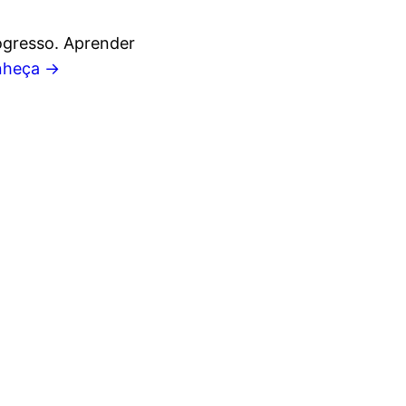
ogresso. Aprender
nheça →